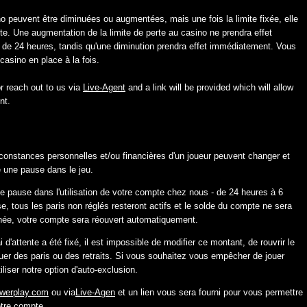
o peuvent être diminuées ou augmentées, mais une fois la limite fixée, elle
e. Une augmentation de la limite de perte au casino ne prendra effet
n de 24 heures, tandis qu'une diminution prendra effet immédiatement. Vous
casino en place à la fois.
r reach out to us via
Live-Agent
and a link will be provided which will allow
nt.
nstances personnelles et/ou financières d'un joueur peuvent changer et
re une pause dans le jeu.
e pause dans l'utilisation de votre compte chez nous - de 24 heures à 6
, tous les paris non réglés resteront actifs et le solde du compte ne sera
minée, votre compte sera réouvert automatiquement.
 d'attente a été fixé, il est impossible de modifier ce montant, de rouvrir le
ctuer des paris ou des retraits. Si vous souhaitez vous empêcher de jouer
iser notre option d'auto-exclusion.
werplay.com
ou via
Live-Agen
et un lien vous sera fourni pour vous permettre
otre compte.