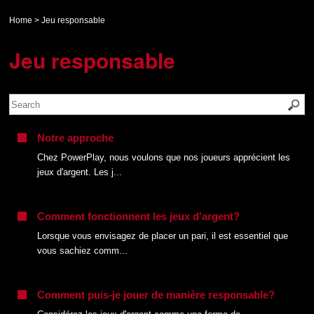
Home
>
Jeu responsable
Jeu responsable
Notre approche
Chez PowerPlay, nous voulons que nos joueurs apprécient les
jeux d'argent. Les j...
Comment fonctionnent les jeux d'argent?
Lorsque vous envisagez de placer un pari, il est essentiel que
vous sachiez comm...
Comment puis-je jouer de manière responsable?