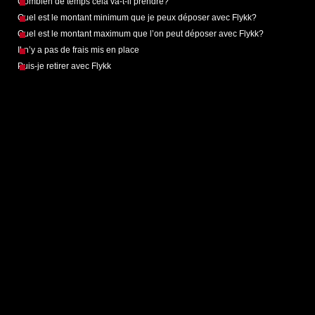
Combien de temps cela va-t-il prendre?
Quel est le montant minimum que je peux déposer avec Flykk?
Quel est le montant maximum que l’on peut déposer avec Flykk?
Il n’y a pas de frais mis en place
Puis-je retirer avec Flykk
Help desk software by
LiveAgent