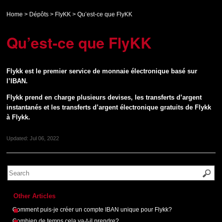
Home
>
Dépôts
>
FlyKK
>
Qu’est-ce que FlyKK
Qu’est-ce que FlyKK
Flykk est le premier service de monnaie électronique basé sur
l’IBAN.
Flykk prend en charge plusieurs devises, les transferts d’argent
instantanés et les transferts d’argent électronique gratuits de Flykk
à Flykk.
Updated:
Jul 06, 2022
Other Articles
Comment puis-je créer un compte IBAN unique pour Flykk?
Combien de temps cela va-t-il prendre?