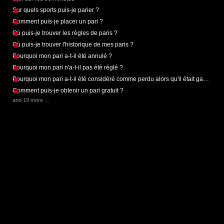
Sur quels sports puis-je parier ?
Comment puis-je placer un pari ?
Où puis-je trouver les règles de paris ?
Où puis-je trouver l'historique de mes paris ?
Pourquoi mon pari a-t-il été annulé ?
Pourquoi mon pari n'a-t-il pas été réglé ?
Pourquoi mon pari a-t-il été considéré comme perdu alors qu'il était gagnant ?
Comment puis-je obtenir un pari gratuit ?
and 19 more ...
Help desk software by
LiveAgent